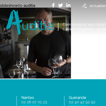
Accueil
>
Accueil
>
slideshow01-auditia
slideshow01-auditia
Actualité
Commissaires aux comp
Cabinet d'experts-comp
Nantes
Guérande
02 28 07 01 23
02 40 42 92 92