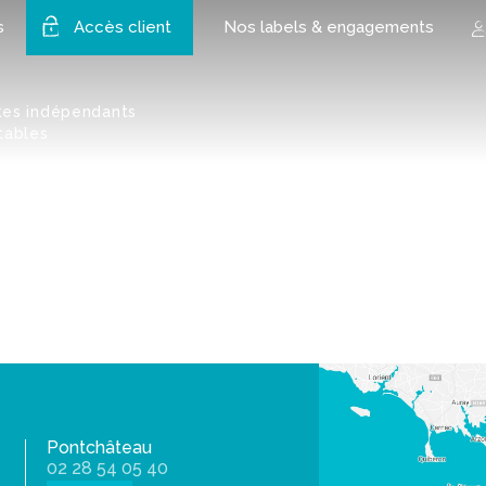
s
Accès client
Nos labels & engagements
tes indépendants
tables
Pontchâteau
02 28 54 05 40