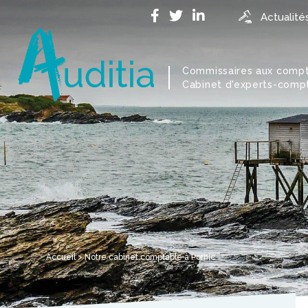
Actualité
Commissaires aux comp
Cabinet d'experts-comp
Accueil
>
Notre cabinet comptable à Pornic