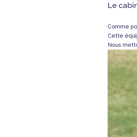
Le cabin
Comme pour 
Cette équip
Nous metto