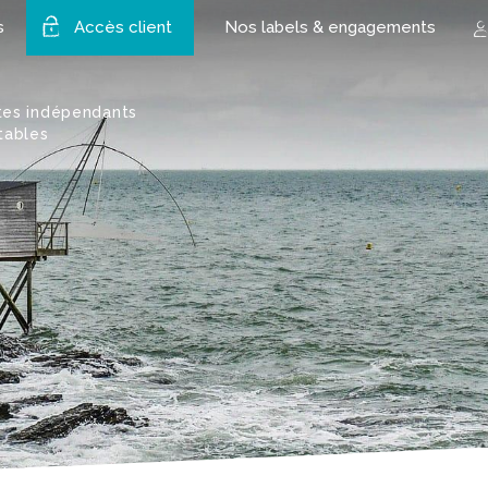
s
Accès client
Nos labels & engagements
tes indépendants
tables