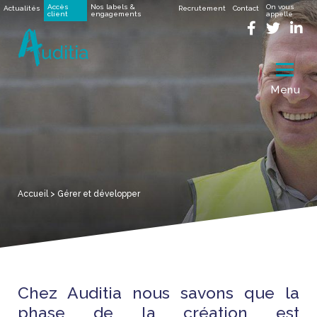
Accès
Nos labels &
On vous
Actualités
Recrutement
Contact
client
engagements
appelle
Menu
Accueil
>
Gérer et développer
Chez Auditia nous savons que la
phase de la création est