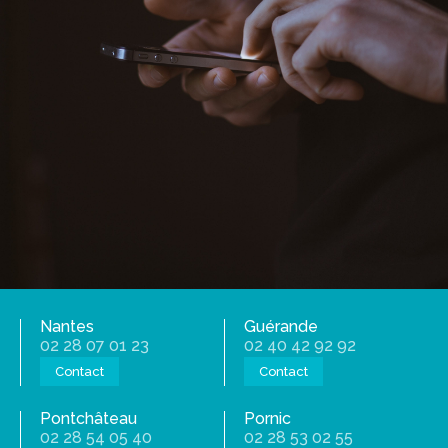
Une écoute
La réactivité
Le bon conseil
Contactez l'agence près de
chez vous
Appelez-moi
Nantes
Guérande
02 28 07 01 23
02 40 42 92 92
Contact
Contact
Pontchâteau
Pornic
02 28 54 05 40
02 28 53 02 55