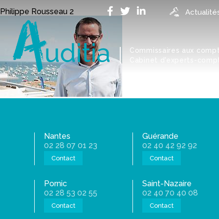
Accueil
>
Notre cabinet comptable à Guérande
>
Philippe R
Philippe Rousseau 2
Actualité
Commissaires aux comp
Cabinet d'experts-comp
Nantes
Guérande
02 28 07 01 23
02 40 42 92 92
Contact
Contact
Pornic
Saint-Nazaire
02 28 53 02 55
02 40 70 40 08
Contact
Contact