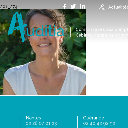
Accueil
>
Notre cabinet comptable à La Chapelle sur Erdre
2X1_2741
Actualité
Commissaires aux comp
Cabinet d'experts-comp
Nantes
Guérande
02 28 07 01 23
02 40 42 92 92