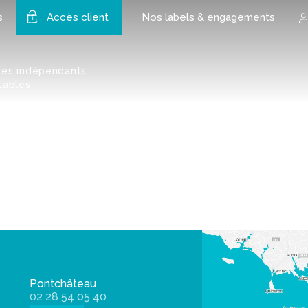
>
2X1_2741
s
Accès client
Nos labels & engagements
tes indépendants
tables
Pontchâteau
02 28 54 05 40