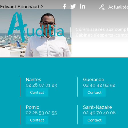
Accueil
>
Notre cabinet comptable à Saint-Nazaire
>
Edward
Edward Bouchaud 2
Actualité
Commissaires aux comp
Cabinet d'experts-comp
Nantes
Guérande
02 28 07 01 23
02 40 42 92 92
Contact
Contact
Pornic
Saint-Nazaire
02 28 53 02 55
02 40 70 40 08
Contact
Contact