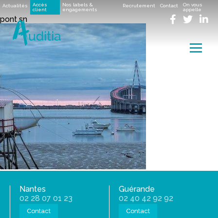
Accueil
>
Notre cabinet comptable à Saint-Nazaire
>
pont
Accès
Nos labels &
On vous
Actualités
Recrutement
Contact
sn
client
engagements
appelle
pont sn
Menu
Nantes
Guérande
02 28 07 01 23
02 40 42 92 92
Contact
Contact