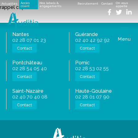
Accueil
>
Créer ou reprendre une entreprise
>
rappel copie
Accès
Nos labels &
On vous
Actualités
Recrutement
Contact
rappel copie
client
engagements
appelle
Nantes
Guérande
Menu
02 28 07 01 23
02 40 42 92 92
Contact
Contact
Pontchâteau
Pornic
02 28 54 05 40
02 28 53 02 55
Contact
Contact
Saint-Nazaire
Haute-Goulaine
02 40 70 40 08
02 28 01 07 90
Contact
Contact