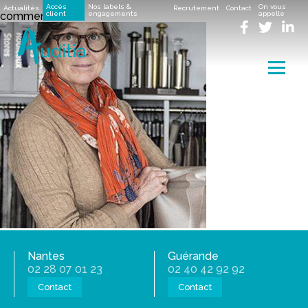
Accueil
>
Métiers
>
commercant
Accès
Nos labels &
On vous
Actualités
Recrutement
Contact
commercant
client
engagements
appelle
Menu
Nantes
Guérande
02 28 07 01 23
02 40 42 92 92
Contact
Contact