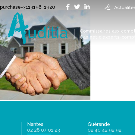
Accueil
>
Métiers
>
Immobilier
>
purchase-3113198_1920
purchase-3113198_1920
Actualité
Commissaires aux comp
Cabinet d'experts-comp
Nantes
Guérande
02 28 07 01 23
02 40 42 92 92