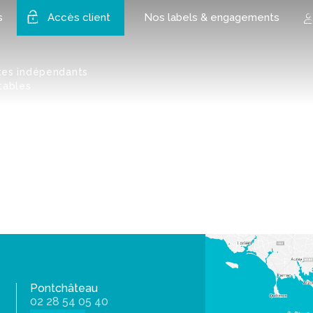
s
Accès client
Nos labels & engagements
tes indépendants
tables
Pontchâteau
02 28 54 05 40