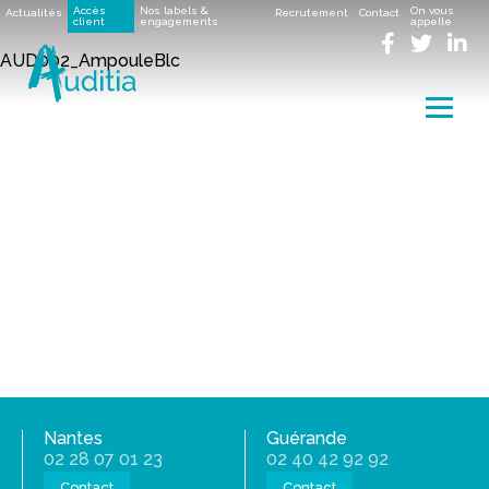
Accueil
>
Une offre élargie de services pour mieux vous
Accès
Nos labels &
On vous
Actualités
Recrutement
Contact
guider !
>
client
Nos services en ligne
engagements
>
Services en ligne videos
appelle
>
AUD002_AmpouleBlc
AUD002_AmpouleBlc
Menu
Nantes
Guérande
02 28 07 01 23
02 40 42 92 92
Contact
Contact