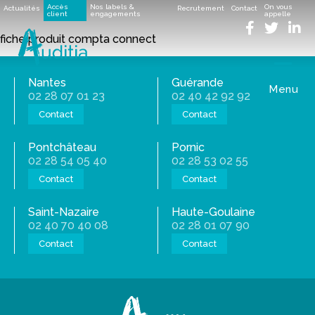
Accueil
>
Une offre élargie de services pour mieux vous
Accès
Nos labels &
On vous
Actualités
Recrutement
Contact
guider !
>
client
Nos services en ligne
engagements
>
Services en ligne videos
appelle
>
fiche produit compta connect
fiche produit compta connect
fiche produit compta connect
Nantes
Guérande
Menu
02 28 07 01 23
02 40 42 92 92
Contact
Contact
Pontchâteau
Pornic
02 28 54 05 40
02 28 53 02 55
Contact
Contact
Saint-Nazaire
Haute-Goulaine
02 40 70 40 08
02 28 01 07 90
Contact
Contact