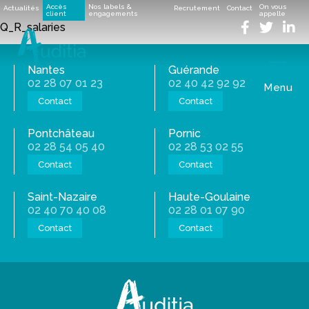
Accueil
>
Le prélèvement à la source – Côté employeur
>
Accès
Nos labels &
On vous
Actualités
Recrutement
Contact
Q_R_salaries
client
engagements
appelle
Q_R_salaries
Q_R_salaries
Nantes
Guérande
02 28 07 01 23
02 40 42 92 92
Menu
Contact
Contact
Pontchâteau
Pornic
02 28 54 05 40
02 28 53 02 55
Contact
Contact
Saint-Nazaire
Haute-Goulaine
02 40 70 40 08
02 28 01 07 90
Contact
Contact